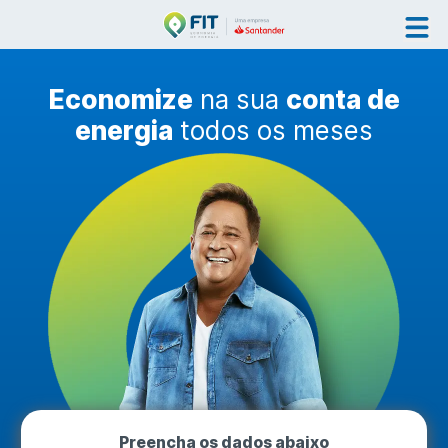
Economize
na sua
conta de
energia
todos os meses
Preencha os dados abaixo